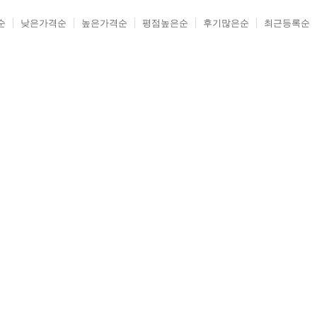
순
낮은가격순
높은가격순
평점높은순
후기많은순
최근등록순